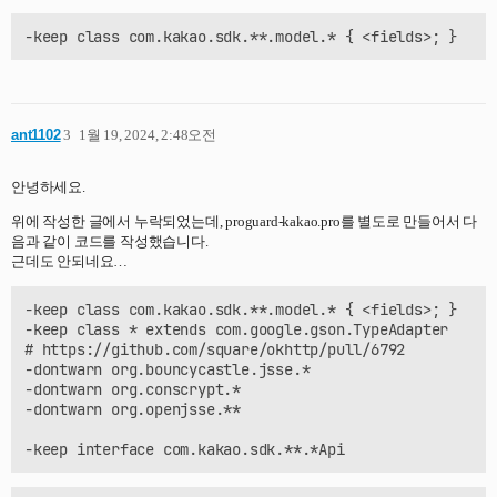
-keep class com.kakao.sdk.**.model.* { <fields>; }
# For using GSON @Expose annotation

-keepattributes *Annotation*

# Gson specific classes

-dontwarn sun.misc.**

#-keep class com.google.gson.stream.** { *; }

ant1102
3
1월 19, 2024, 2:48오전
# Application classes that will be serialized/deseriali
안녕하세요.
-keep class com.google.gson.examples.android.model.** {
위에 작성한 글에서 누락되었는데, proguard-kakao.pro를 별도로 만들어서 다
# Prevent proguard from stripping interface information
음과 같이 코드를 작성했습니다.
# JsonSerializer, JsonDeserializer instances (so they c
근데도 안되네요…
-keep class * extends com.google.gson.TypeAdapter

-keep class * implements com.google.gson.TypeAdapterFac
-keep class com.kakao.sdk.**.model.* { <fields>; }

-keep class * implements com.google.gson.JsonSerializer
-keep class * extends com.google.gson.TypeAdapter

-keep class * implements com.google.gson.JsonDeserializ
# https://github.com/square/okhttp/pull/6792

-dontwarn org.bouncycastle.jsse.*

# Prevent R8 from leaving Data object members always nu
-dontwarn org.conscrypt.*

-keepclassmembers,allowobfuscation class * {

-dontwarn org.openjsse.**

  @com.google.gson.annotations.SerializedName <fields>;
}

# Retain generic signatures of TypeToken and its subcla
-keep,allowobfuscation,allowshrinking class com.google.