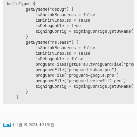
buildTypes {

-keep,allowobfuscation,allowshrinking class * extends c
        getByName("debug") {

            isShrinkResources = false

##---------------End: proguard configuration for Gson  
            isMinifyEnabled = false

            isDebuggable = true

-dontwarn okhttp3.internal.platform.**

            signingConfig = signingConfigs.getByName("d
-dontwarn org.conscrypt.**

        }

-dontwarn org.bouncycastle.**

        getByName("release") {

-dontwarn org.openjsse.**

            isShrinkResources = false

            isMinifyEnabled = false

            isDebuggable = false

            proguardFiles(getDefaultProguardFile("progu
            proguardFile("proguard-kakao.pro")

            proguardFile("proguard-google.pro")

            proguardFile("proguard-retrofit2.pro")

            signingConfig = signingConfigs.getByName("r
        }

tim.l
4
1월 19, 2024, 4:31오전