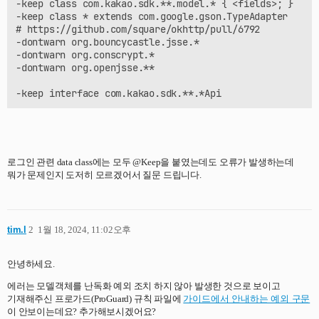
-keep class com.kakao.sdk.**.model.* { <fields>; }

-keep class * extends com.google.gson.TypeAdapter

# Keep inherited services.

# https://github.com/square/okhttp/pull/6792

-if interface * { @retrofit2.http.* <methods>; }

-dontwarn org.bouncycastle.jsse.*

-keep,allowobfuscation interface * extends <1>

-dontwarn org.conscrypt.*

-dontwarn org.openjsse.**

# With R8 full mode generic signatures are stripped for
# kept. Suspend functions are wrapped in continuations 
# is used.

-keep,allowobfuscation,allowshrinking class kotlin.coro
# R8 full mode strips generic signatures from return ty
-if interface * { @retrofit2.http.* public *** *(...); 
로그인 관련 data class에는 모두 @Keep을 붙였는데도 오류가 발생하는데
-keep,allowoptimization,allowshrinking,allowobfuscation
뭐가 문제인지 도저히 모르겠어서 질문 드립니다.
# With R8 full mode generic signatures are stripped for
-keep,allowobfuscation,allowshrinking class retrofit2.R
tim.l
2
1월 18, 2024, 11:02오후
-keep class retrofit2.** { *; }

-dontwarn retrofit2.**

안녕하세요.
##---------------Begin: proguard configuration for Gson
에러는 모델객체를 난독화 예외 조치 하지 않아 발생한 것으로 보이고
# Gson uses generic type information stored in a class 
기재해주신 프로가드(ProGuard) 규칙 파일에
가이드에서 안내하는 예외 구문
# removes such information by default, so configure it 
이 안보이는데요? 추가해보시겠어요?
-keepattributes Signature
