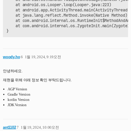
    at android.os.Looper.loop(Looper.java:223)

    at android.app.ActivityThread.main(ActivityThread.j
    at java.lang.reflect.Method.invoke(Native Method)

    at com.android.internal.os.RuntimeInit$MethodAndArg
    at com.android.internal.os.ZygoteInit.main(ZygoteIn
woody.ho
6
1월 19, 2024, 9:19오전
안녕하세요.
재현을 위해 아래 정보 확인 부탁드립니다.
AGP Version
Gradle Version
kotlin Version
JDK Version
ant1102
7
1월 19, 2024, 10:00오전