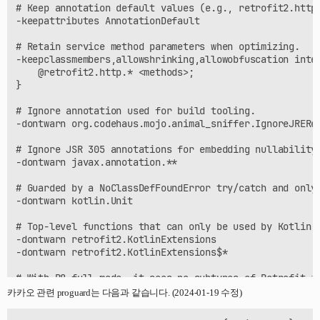
# Keep annotation default values (e.g., retrofit2.http.
-keepattributes AnnotationDefault

# Retain service method parameters when optimizing.

-keepclassmembers,allowshrinking,allowobfuscation inter
    @retrofit2.http.* <methods>;

}

# Ignore annotation used for build tooling.

-dontwarn org.codehaus.mojo.animal_sniffer.IgnoreJREReq
# Ignore JSR 305 annotations for embedding nullability 
-dontwarn javax.annotation.**

# Guarded by a NoClassDefFoundError try/catch and only 
-dontwarn kotlin.Unit

# Top-level functions that can only be used by Kotlin.

-dontwarn retrofit2.KotlinExtensions

-dontwarn retrofit2.KotlinExtensions$*

# With R8 full mode, it sees no subtypes of Retrofit in
# and replaces all potential values with null. Explicit
카카오 관련 proguard는 다음과 같습니다. (2024-01-19 수정)
-if interface * { @retrofit2.http.* <methods>; }

-keep,allowobfuscation interface <1>
