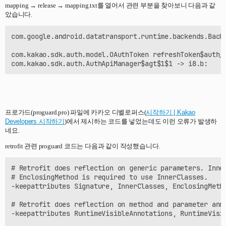
mapping → release → mapping.txt를 열어서 관련 부분을 찾아보니 다음과 같
았습니다.
com.google.android.datatransport.runtime.backends.Backe
com.kakao.sdk.auth.model.OAuthToken refreshToken$auth_r
프로가드(proguard.pro) 파일에 카카오 디벨로퍼스(
시작하기 | Kakao
Developers 시작하기
)에서 제시하는 코드를 넣었는데도 이런 오류가 발생하
네요.
retrofit 관련 proguard 코드는 다음과 같이 작성했습니다.
# Retrofit does reflection on generic parameters. Inner
# EnclosingMethod is required to use InnerClasses.

-keepattributes Signature, InnerClasses, EnclosingMetho
# Retrofit does reflection on method and parameter anno
-keepattributes RuntimeVisibleAnnotations, RuntimeVisib